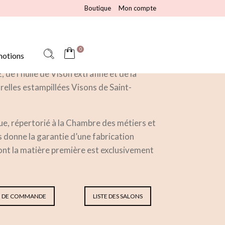
Boutique
Mon compte
0
otions
on Centre, que notre famille produit
de l’huile de Vison extrafine et de la
relles estampillées Visons de Saint-
que, répertorié à la Chambre des métiers et
us donne la garantie d’une fabrication
ont la matière première est exclusivement
 DE COMMANDE
LISTE DES SALONS