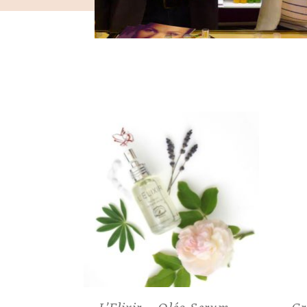
L’Elixir – Oléo Serum
Cr