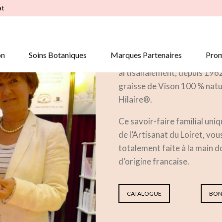
at
NOTRE HISTOIRE
on
Soins Botaniques
Marques Partenaires
Prom
C’est dans le Loiret en régi
artisanalement, depuis 1962, 
graisse de Vison 100 % natu
Hilaire®.
Ce savoir-faire familial uni
de l’Artisanat du Loiret, vo
totalement faite à la main d
d’origine francaise.
CATALOGUE
BON