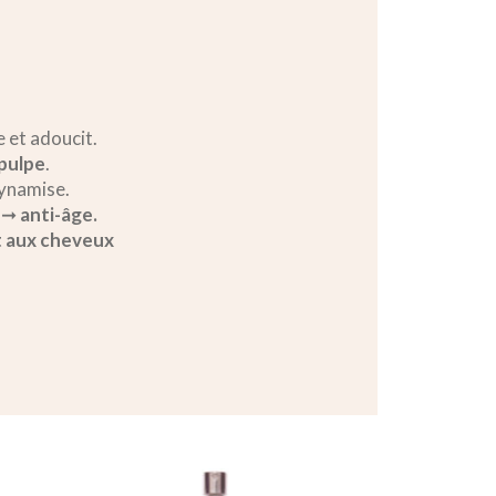
e et adoucit.
pulpe
.
dynamise.
e ➞
anti-âge.
t aux cheveux