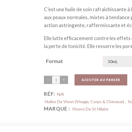
C’est une huile de soin rafraîchissante 
aux peaux normales, mixtes à tendance 
action astringente, raffermissante et éc
Elle lutte efficacement contre les effets
la perte de tonicité. Elle resserre les pore
Format
AJOUTER AU PANIER
RÉF:
N/A
Huiles De Vison (Visage, Corps & Cheveux)
,
So
MARQUE :
Visons De St Hilaire