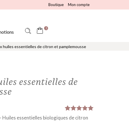
Boutique
Mon compte
1
otions
ux huiles essentielles de citron et pamplemousse
iles essentielles de
sse
Noté
7
5.00
 Huiles essentielles biologiques de citron
sur 5
basé sur