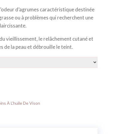
notations
client
à l’odeur d’agrumes caractéristique destinée
grasse ou à problèmes qui recherchent une
laircissante.
 du vieillissement, le relâchement cutané et
s de la peau et débrouille le teint.
ins À L'huile De Vison