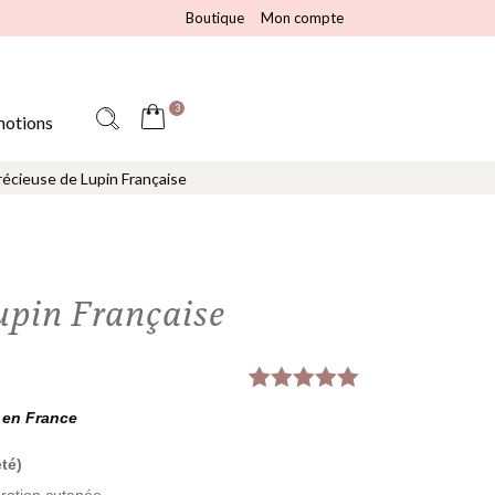
Boutique
Mon compte
3
otions
récieuse de Lupin Française
upin Française
Noté
2
5.00
 en France
sur 5
basé sur
té)
notations
client