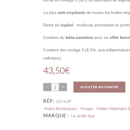
Riche en oméga 9 (56.2%) favorisant la régéné
La plus
anti-oxydante
de toutes les huiles végé
Riche en
lupéol
: molécule permettant la synt
Contient du
béta-carotène
pour un
effet bon
Contient des oméga 3 (8.5%, anti-inflammatoir
cellulaire)
43,50
€
AJOUTER AU PANIER
RÉF:
LSJ-LUP
Huiles Botaniques - Visage
,
Huiles Végétales 
MARQUE :
Le Jardin Spa