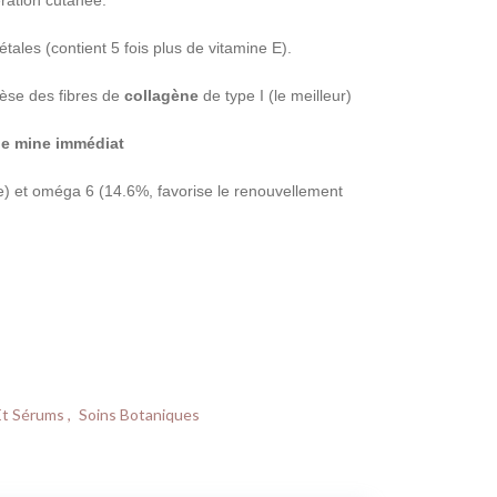
ration cutanée.
tales (contient 5 fois plus de vitamine E).
hèse des fibres de
collagène
de type I (le meilleur)
ne mine immédiat
e) et oméga 6 (14.6%, favorise le renouvellement
Et Sérums
,
Soins Botaniques