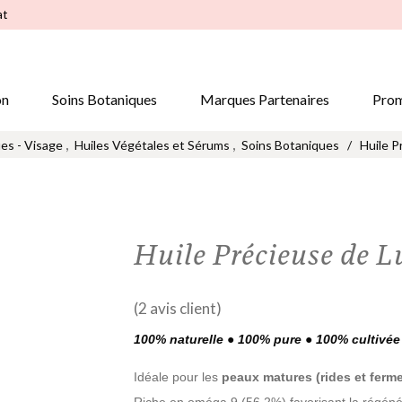
at
on
Soins Botaniques
Marques Partenaires
Prom
,
,
es - Visage
Huiles Végétales et Sérums
Soins Botaniques
/
Huile P
Huile Précieuse de L
(
2
avis client)
100% naturelle ● 100% pure ● 100% cultivée
Idéale pour les
peaux matures (rides et ferme