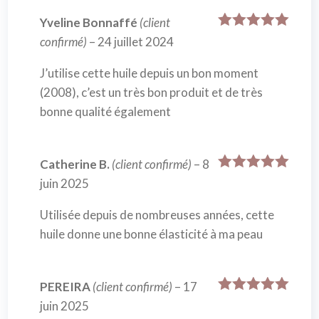
Yveline Bonnaffé
(client
Note
5
sur
confirmé)
–
24 juillet 2024
5
J’utilise cette huile depuis un bon moment
(2008), c’est un très bon produit et de très
bonne qualité également
Catherine B.
(client confirmé)
–
8
Note
5
sur
juin 2025
5
Utilisée depuis de nombreuses années, cette
huile donne une bonne élasticité à ma peau
PEREIRA
(client confirmé)
–
17
Note
5
sur
juin 2025
5