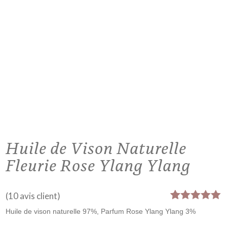
Huile de Vison Naturelle
Fleurie Rose Ylang Ylang
(
10
avis client)
Noté
10
5.00
Huile de vison naturelle 97%, Parfum Rose Ylang Ylang 3%
sur 5
basé sur