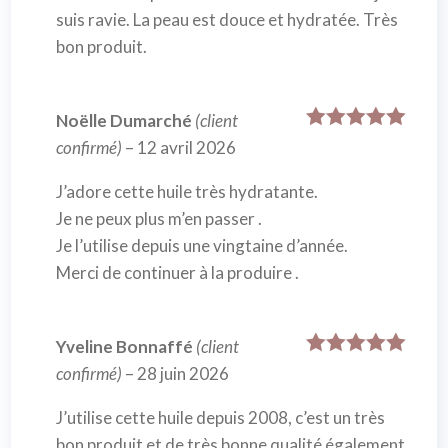
suis ravie. La peau est douce et hydratée. Très
bon produit.
Noëlle Dumarché
(client
Note
5
sur
confirmé)
–
12 avril 2026
5
J’adore cette huile très hydratante.
Je ne peux plus m’en passer .
Je l’utilise depuis une vingtaine d’année.
Merci de continuer à la produire .
Yveline Bonnaffé
(client
Note
5
sur
confirmé)
–
28 juin 2026
5
J’utilise cette huile depuis 2008, c’est un très
bon produit et de très bonne qualité également