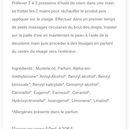
Prélever 2 à 3 pressions d’huile de vison dans une main,
se frotter les 2 mains pour réchauffer le produit puis
appliquer sur le visage. Effectuer dans un premier temps
de petits massages circulaires du bout des doigts, insister
sur la patte d’oie en maintenant la peau à l’aide de la
deuxième main puis procéder à des lissages en partant
du centre du visage vers l’extérieur.
Ingrédients : Mustela oil, Parfum, Alpha-iso-
methylionone*, Anisyl Alcohol*, Benzyl alcohol*, Benzyl
benzoate*, Benzyl salicylate*, Cinnamyl alcohol*,
Citronellol*, Eugenol*, Farnesol*, Geraniol*,
Hydroxycitronellal*, Isoeugenol*, Limonene*, Linalool*.
*Allergènes présents dans le parfum
Flacon en verre 50mL 620€/L