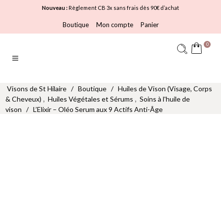
Nouveau :
Règlement CB 3x sans frais dès 90€ d’achat
Boutique
Mon compte
Panier
0
Visons de St Hilaire
/
Boutique
/
Huiles de Vison (Visage, Corps
,
,
& Cheveux)
Huiles Végétales et Sérums
Soins à l'huile de
vison
/
L’Elixir – Oléo Serum aux 9 Actifs Anti-Âge