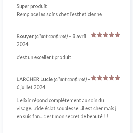
Super produit
Remplace les soins chez l’estheticienne
Rouyer
(client confirmé)
–
8 avril
Note
5
sur
2024
5
c’est un excellent produit
LARCHER Lucie
(client confirmé)
–
Note
5
sur
6 juillet 2024
5
L elixir répond complètement au soin du
visage…ride éclat souplesse…il est cher mais j
en suis fan…c est mon secret de beauté !!!