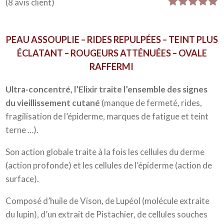
(
8
avis client)
Noté
8
5.00
sur 5
basé sur
PEAU ASSOUPLIE – RIDES REPULPÉES – TEINT PLUS
notations
client
ÉCLATANT – ROUGEURS ATTÉNUÉES – OVALE
RAFFERMI
Ultra-concentré, l’Elixir traite l’ensemble des signes
du vieillissement cutané
(manque de fermeté, rides,
fragilisation de l’épiderme, marques de fatigue et teint
terne …).
Son action globale traite à la fois les cellules du derme
(action profonde) et les cellules de l’épiderme (action de
surface).
Composé d’huile de Vison, de Lupéol (molécule extraite
du lupin), d’un extrait de Pistachier, de cellules souches