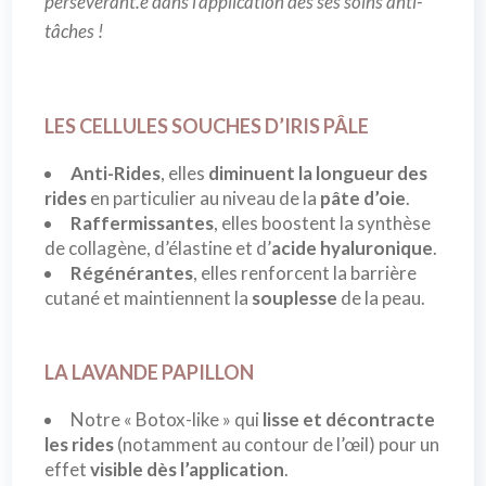
persévérant.e dans l’application des ses soins anti-
tâches !
LES CELLULES SOUCHES D’IRIS PÂLE
Anti-Rides
, elles
diminuent la longueur des
rides
en particulier au niveau de la
pâte d’oie
.
Raffermissantes
, elles boostent la synthèse
de collagène, d’élastine et d’
acide hyaluronique
.
Régénérantes
, elles renforcent la barrière
cutané et maintiennent la
souplesse
de la peau.
LA LAVANDE PAPILLON
Notre « Botox-like » qui
lisse et décontracte
les rides
(notamment au contour de l’œil) pour un
effet
visible dès l’application
.