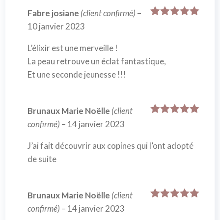
Fabre josiane
(client confirmé)
–
Note
5
sur
10 janvier 2023
5
L’élixir est une merveille !
La peau retrouve un éclat fantastique,
Et une seconde jeunesse !!!
Brunaux Marie Noëlle
(client
Note
5
sur
confirmé)
–
14 janvier 2023
5
J’ai fait découvrir aux copines qui l’ont adopté
de suite
Brunaux Marie Noëlle
(client
Note
5
sur
confirmé)
–
14 janvier 2023
5