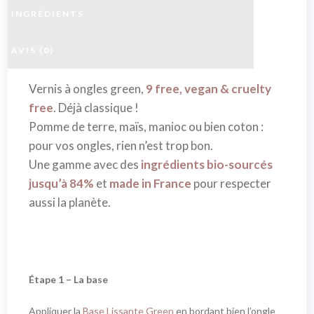
INGRÉDIENTS
AVIS (0)
Vernis à ongles green,
9 free, vegan & cruelty
free
. Déjà classique !
Pomme de terre, maïs, manioc ou bien coton :
pour vos ongles, rien n’est trop bon.
Une gamme avec des
ingrédients bio-sourcés
jusqu’à 84%
et
made in France
pour respecter
aussi la planète.
Étape 1 – La base
Appliquer la
Base Lissante Green
en bordant bien l’ongle