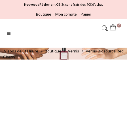
Nouveau :
Règlement CB 3x sans frais dès 90€ d’achat
Boutique
Mon compte
Panier
0
Visons de St Hilaire
/
Boutique
/
Vernis
/
Vernis Biosourcé Red
Cherry