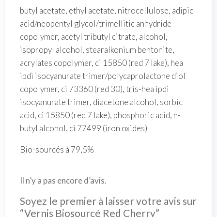
butyl acetate, ethyl acetate, nitrocellulose, adipic
acid/neopentyl glycol/trimellitic anhydride
copolymer, acetyl tributyl citrate, alcohol,
isopropyl alcohol, stearalkonium bentonite,
acrylates copolymer, ci 15850 (red 7 lake), hea
ipdi isocyanurate trimer/polycaprolactone diol
copolymer, ci 73360 (red 30), tris-hea ipdi
isocyanurate trimer, diacetone alcohol, sorbic
acid, ci 15850 (red 7 lake), phosphoric acid, n-
butyl alcohol, ci 77499 (iron oxides)
Bio-sourcés à 79,5%
Il n’y a pas encore d’avis.
Soyez le premier à laisser votre avis sur
“Vernis Biosourcé Red Cherry”