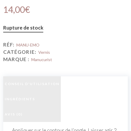
14,00
€
Rupture de stock
RÉF:
MANU-EMO
CATÉGORIE:
Vernis
MARQUE :
Manucurist
CONSEIL D'UTILISATION
INGRÉDIENTS
AVIS (0)
Appliquer sur le contour de l’ongle. Laisser agir 2