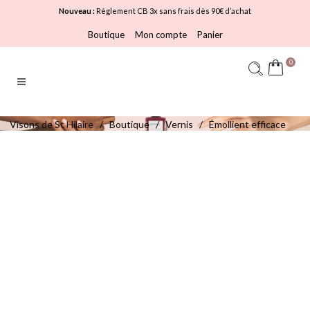
Nouveau :
Règlement CB 3x sans frais dès 90€ d’achat
Boutique
Mon compte
Panier
0
Visons de St Hilaire
/
Boutique
/
Vernis
/
Émollient efficace