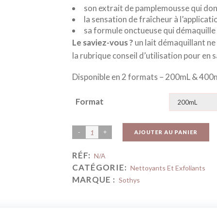
son extrait de pamplemousse qui donn
la sensation de fraîcheur à l’applicati
sa formule onctueuse qui démaquille
Le saviez-vous ?
un lait démaquillant ne
la rubrique conseil d’utilisation pour en 
Disponible en 2 formats – 200mL & 400
Format
AJOUTER AU PANIER
RÉF:
N/A
CATÉGORIE:
Nettoyants Et Exfoliants
MARQUE :
Sothys