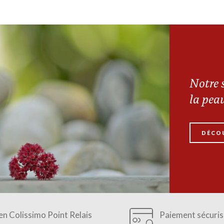
Notre s
la pea
DÉCO
 en Colissimo Point Relais
Paiement sécuris