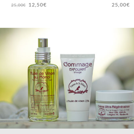
Le
Le
12,50
€
25,00
€
25,00
€
prix
prix
initial
actuel
était :
est :
25,00€.
12,50€.