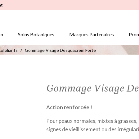
at
on
Soins Botaniques
Marques Partenaires
Prom
xfoliants
/
Gommage Visage Desquacrem Forte
Gommage Visage De
Action renforcée !
Pour peaux normales, mixtes à grasses, 
signes de vieillissement ou des irrégular