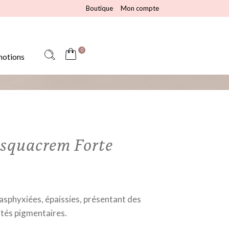
Boutique
Mon compte
0
otions
squacrem Forte
asphyxiées, épaissies, présentant des
ités pigmentaires.