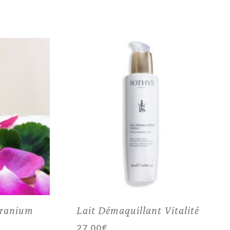
éranium
Lait Démaquillant Vitalité
27,00
€