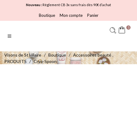
Nouveau :
Règlement CB 3x sans frais dès 90€ d’achat
Boutique
Mon compte
Panier
1
,
Visons de St Hilaire
/
Boutique
/
Accessoires beauté
PRODUITS
/
Cryo-Spoon