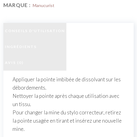
MARQUE :
Manucurist
CONSEILS D'UTILISATION
INGRÉDIENTS
AVIS (0)
Appliquer la pointe imbibée de dissolvant sur les
débordements.
Nettoyer la pointe après chaque utilisation avec
un tissu.
Pour changer la mine du stylo correcteur, retirez
la pointe usagée en tirant et insérez une nouvelle
mine.