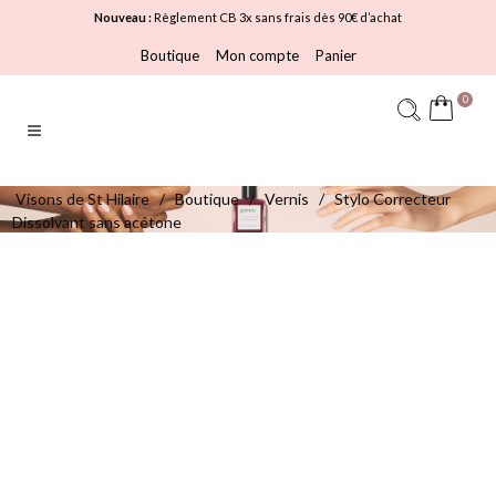
Nouveau :
Règlement CB 3x sans frais dès 90€ d’achat
Boutique
Mon compte
Panier
0
Visons de St Hilaire
/
Boutique
/
Vernis
/
Stylo Correcteur
Dissolvant sans acétone